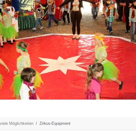
 viele Möglichkeiten
Zirkus-Equipment