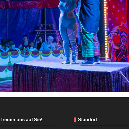
 freuen uns auf Sie!
Standort