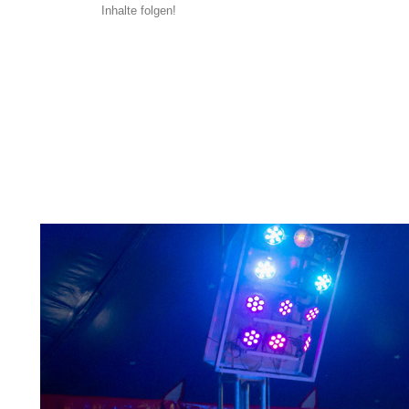
Inhalte folgen!