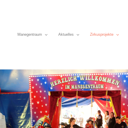
Manegentraum
Aktuelles
Zirkusprojekte