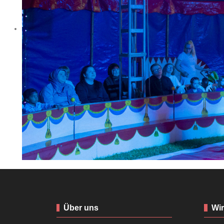
Über uns
Wir